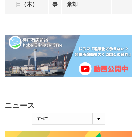
日（木）
事
棄却
ニュース