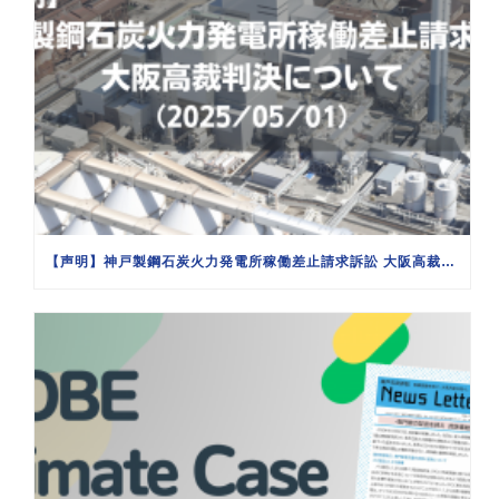
【声明】神戸製鋼石炭火力発電所稼働差止請求訴訟 大阪高裁判決について（2025/05/01）