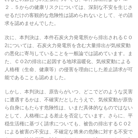
２．５からの健康リスクについては、深刻な不安を生じさ
せるだけの客観的な危険性は認められないとして、その請
求を認めませんでした。
次に、本判決は、本件石炭火力発電所から排出されるＣＯ
2については、石炭火力発電所を含む大量排出が気候変動
の悪化に寄与していることを一般論では認めています。ま
た、ＣＯ2の排出に起因する地球温暖化、気候変動による
人格権（生命、健康等）の侵害を理由にした差止請求が可
能であることも認めました。
しかし、本判決は、原告らがいつ、どこでどのような災害
に遭遇するかは、不確実だとしたうえで、気候変動が原告
ら自身にもたらす危険性は、いまだ具体的なものではない
として、人格権による差止を否定しています。さらに、平
穏生活権に基づく請求についても、被告の排出するＣＯ2
による被害の不安は、不確定な将来の危険に対する不安で