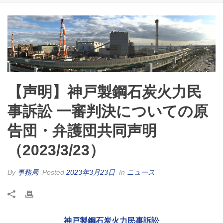
【声明】神戸製鋼石炭火力民
事訴訟 一審判決についての原
告団・弁護団共同声明
（2023/3/23）
By
事務局
Posted
2023年3月23日
In
ニュース
神戸製鋼石炭火力民事訴訟