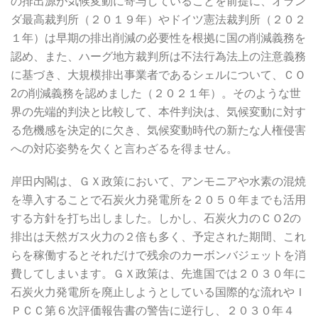
の排出源が気候変動に寄与していることを前提に、オラン
ダ最高裁判所（２０１９年）やドイツ憲法裁判所（２０２
１年）は早期の排出削減の必要性を根拠に国の削減義務を
認め、また、ハーグ地方裁判所は不法行為法上の注意義務
に基づき、大規模排出事業者であるシェルについて、ＣＯ
2の削減義務を認めました（２０２１年）。そのような世
界の先端的判決と比較して、本件判決は、気候変動に対す
る危機感を決定的に欠き、気候変動時代の新たな人権侵害
への対応姿勢を欠くと言わざるを得ません。
岸田内閣は、ＧＸ政策において、アンモニアや水素の混焼
を導入することで石炭火力発電所を２０５０年までも活用
する方針を打ち出しました。しかし、石炭火力のＣＯ2の
排出は天然ガス火力の２倍も多く、予定された期間、これ
らを稼働するとそれだけで残余のカーボンバジェットを消
費してしまいます。ＧＸ政策は、先進国では２０３０年に
石炭火力発電所を廃止しようとしている国際的な流れやＩ
ＰＣＣ第６次評価報告書の警告に逆行し、２０３０年４