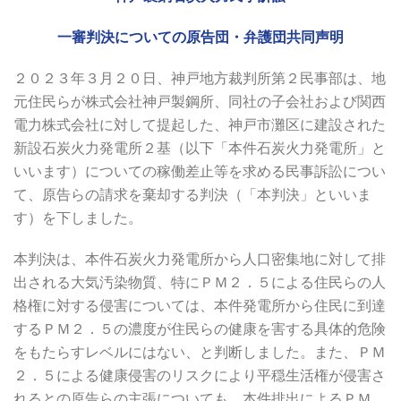
一審判決についての原告団・弁護団共同声明
２０２３年３月２０日、神戸地方裁判所第２民事部は、地
元住民らが株式会社神戸製鋼所、同社の子会社および関西
電力株式会社に対して提起した、神戸市灘区に建設された
新設石炭火力発電所２基（以下「本件石炭火力発電所」と
いいます）についての稼働差止等を求める民事訴訟につい
て、原告らの請求を棄却する判決（「本判決」といいま
す）を下しました。
本判決は、本件石炭火力発電所から人口密集地に対して排
出される大気汚染物質、特にＰＭ２．５による住民らの人
格権に対する侵害については、本件発電所から住民に到達
するＰＭ２．５の濃度が住民らの健康を害する具体的危険
をもたらすレベルにはない、と判断しました。また、ＰＭ
２．５による健康侵害のリスクにより平穏生活権が侵害さ
れるとの原告らの主張についても、本件排出によるＰＭ