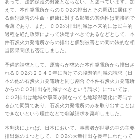
あって、法的保護の対象とならない、と述べています。加
えて、本件発電所からのＣＯ2の排出とその周辺に居住す
る個別原告の生命・健康に対する影響の関係性は間接的で
希薄であり、また、ＣＯ2の排出削減は本来的には民主的
過程を経た政策によって決定すべきであるなどとして、本
件石炭火力発電所からの排出と個別被害との間の法的な相
当因果関係も否定しました。
予備的請求として、原告らが求めた本件発電所から排出さ
れるＣＯ2の２０４０年に向けての段階的削減の請求（日
本の他の石炭火力発電所と同じ割合で本件石炭火力発電所
からのＣＯ2排出を削減すべきという請求）については、
ＣＯ2排出は地域や事業が異なっても地球温暖化に寄与す
る点で同質であり、石炭火力発電所のみを取り出すことは
できないという理由などで削減請求を棄却しました。
本判決によれば、日本において、事業者が世界の中の主要
排出源の１つとして、ＣＯ2の大量排出を長年にわたって