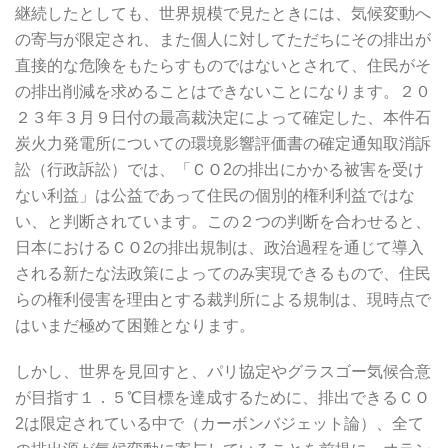
継続したとしても、世界規模で見たときには、気候変動へ
の寄与が限定され、また個人に対してただちにその排出が
直接的な危険をもたらすものではないとされて、住民がそ
の排出削減を求めることはできないことになります。２０
２３年３月９日付の最高裁決定によって確定した、本件石
炭火力発電所についての環境影響評価書の確定通知取消訴
訟（行政訴訟）では、「ＣＯ2の排出にかかる被害を受け
ない利益」は公益であって住民の個別的権利利益ではな
い、と判断されています。この２つの判断を合わせると、
日本におけるＣＯ2の排出規制は、政治過程を通じて導入
される新たな法政策によってのみ実現できるもので、住民
らの権利侵害を理由とする裁判所による規制は、現時点で
はいまだ極めて困難となります。
しかし、世界を見回すと、パリ協定やグラスゴー気候合意
が目指す１．５℃目標を達成するために、排出できるＣＯ
2は限定されている中で（カーボンバジェット論）、全て